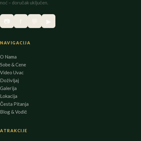
noć – doručak uključen.
📷
f
💬
▶
NAVIGACIJA
O Nama
Sobe & Cene
Video Uvac
Doživljaj
Galerija
Lokacija
Česta Pitanja
Blog & Vodič
ATRAKCIJE