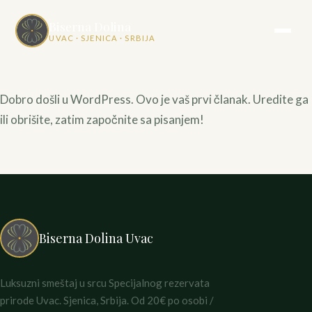
Biserna Dolina
UVAC · SJENICA · SRBIJA
Dobro došli u WordPress. Ovo je vaš prvi članak. Uredite ga
ili obrišite, zatim započnite sa pisanjem!
Biserna Dolina Uvac
Luksuzni smeštaj u srcu Specijalnog rezervata
prirode Uvac. Sjenica, Srbija. Od 20€ po osobi /