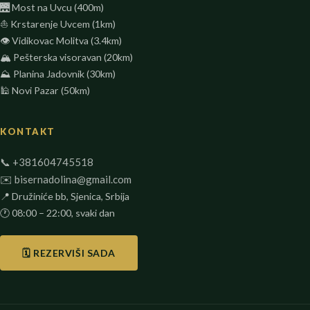
🌉 Most na Uvcu (400m)
⛵ Krstarenje Uvcem (1km)
👁️ Vidikovac Molitva (3.4km)
🏔️ Pešterska visoravan (20km)
⛰️ Planina Jadovnik (30km)
🕌 Novi Pazar (50km)
KONTAKT
📞 +381604745518
✉️ bisernadolina@gmail.com
📍
Družiniće bb
,
Sjenica
,
Srbija
🕐 08:00 – 22:00, svaki dan
🗓️ REZERVIŠI SADA